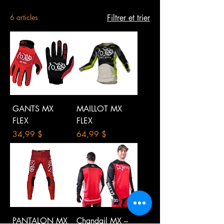
6 articles
Filtrer et trier
GANTS MX
MAILLOT MX
FLEX
FLEX
Prix
Prix
34,99 $
64,99 $
PANTALON MX
Chandail MX –