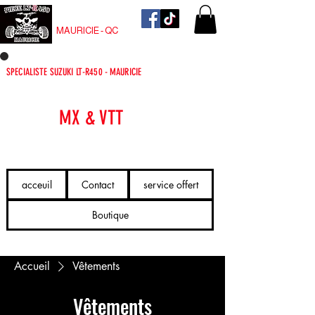
PIECE LT-R450
MAURICIE - QC
SPECIALISTE SUZUKI LT-R450 - MAURICIE
PIÈCES
MX & VTT
LIVRÉES VITE.
acceuil
Contact
service offert
Boutique
Accueil
Vêtements
Vêtements