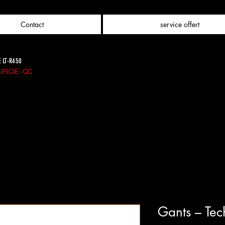
Contact
service offert
E LT-R450
RICIE - QC
Gants – Tec