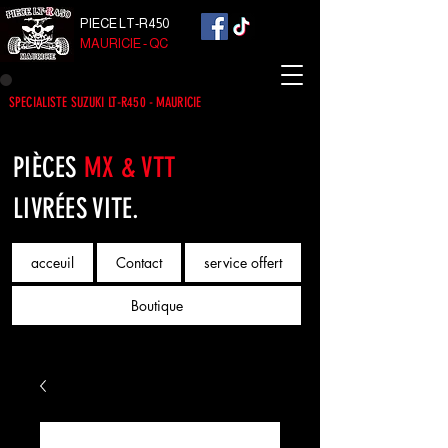
PIECE LT-R450
MAURICIE - QC
SPECIALISTE SUZUKI LT-R450 - MAURICIE
PIÈCES
MX & VTT
LIVRÉES VITE.
acceuil
Contact
service offert
Boutique