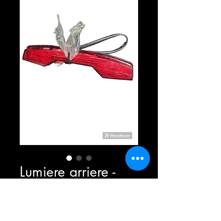
Lumiere arriere -
Ltr450
Prix
49,99 $