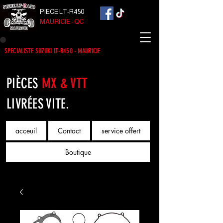
PIECE LT-R450
MAURICIE - QC
SPECIALISTE SUZUKI LT-R450 - MAURICIE
PIÈCES
MX & VTT
LIVRÉES VITE.
acceuil
Contact
service offert
Boutique