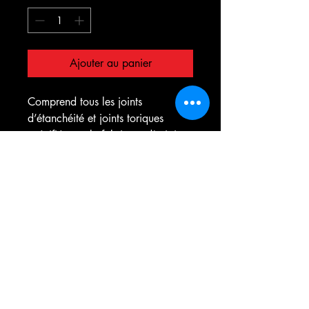
Ajouter au panier
Comprend tous les joints
d’étanchéité et joints toriques
spécifiés par le fabricant d’origine
nécessaires à la reconstruction du
moteur et de la transmission, ainsi
que les joints de tige de soupape.
Ne comprend pas les joints d’huile
ni le joint en caoutchouc formé du
couvercle de la soupape.
SUZUKI
LT-R450 - QUADRACER
2009-2010