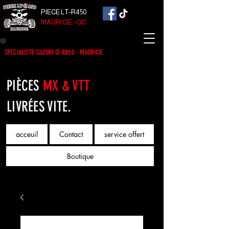
PIECE LT-R450
MAURICIE - QC
SPECIALISTE SUZUKI LT-R450 - MAURICIE
PIÈCES
MX & VTT
LIVRÉES VITE.
acceuil
Contact
service offert
Boutique