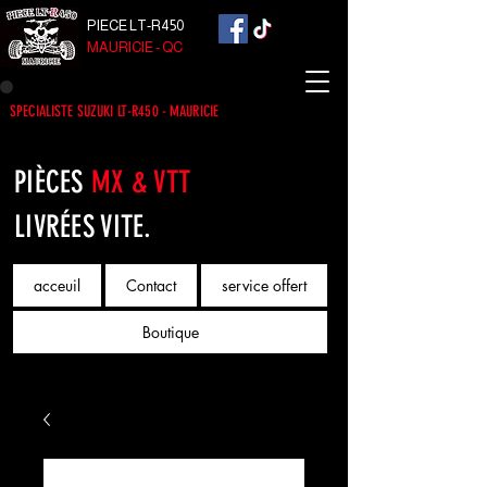
PIECE LT-R450
MAURICIE - QC
SPECIALISTE SUZUKI LT-R450 - MAURICIE
PIÈCES
MX & VTT
LIVRÉES VITE.
acceuil
Contact
service offert
Boutique