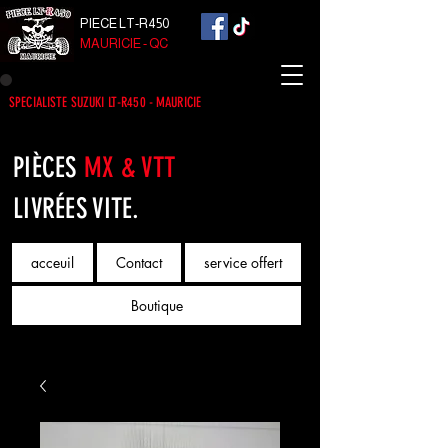
PIECE LT-R450
MAURICIE - QC
SPECIALISTE SUZUKI LT-R450 - MAURICIE
PIÈCES
MX & VTT
LIVRÉES VITE.
acceuil
Contact
service offert
Boutique