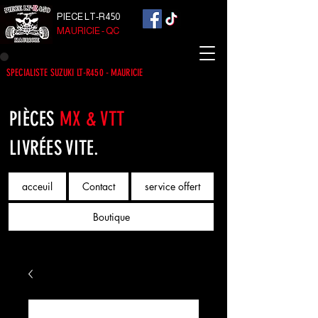
PIECE LT-R450
MAURICIE - QC
SPECIALISTE SUZUKI LT-R450 - MAURICIE
PIÈCES
MX & VTT
LIVRÉES VITE.
acceuil
Contact
service offert
Boutique