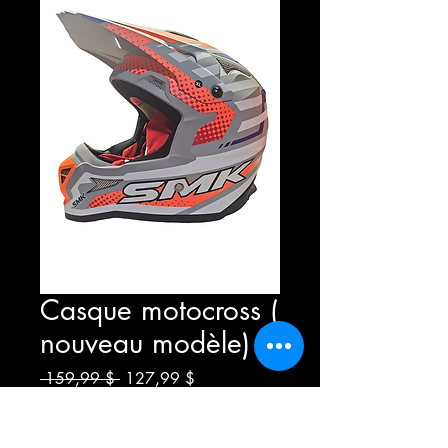
Casque motocross (
nouveau modèle)
Prix
Prix
 159,99 $ 
127,99 $
original
promotionnel
Grandeur
*