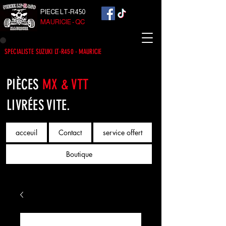
PIECE LT-R450
MAURICIE - QC
SPECIALISTE SUZUKI LT-R450 - MAURICIE
PIÈCES
MX & VTT
LIVRÉES VITE.
acceuil
Contact
service offert
Boutique