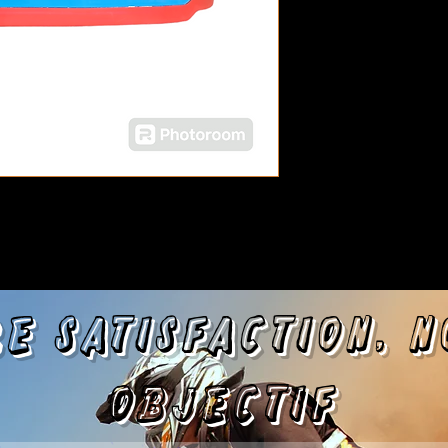
e satisfa
ction, 
objectif