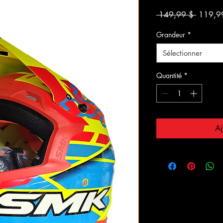
Prix
 149,99 $ 
119,9
original
Grandeur
*
Sélectionner
Quantité
*
Aj