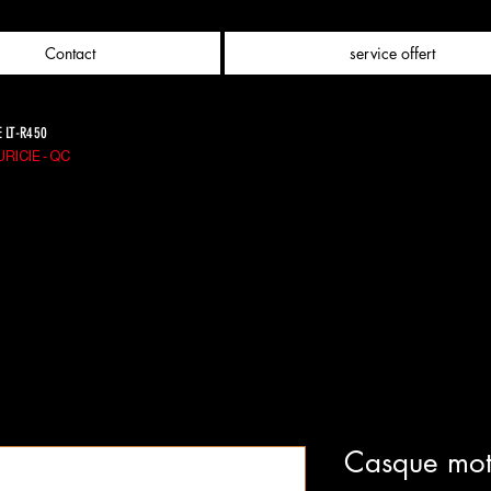
Contact
service offert
E LT-R450
RICIE - QC
Casque mot