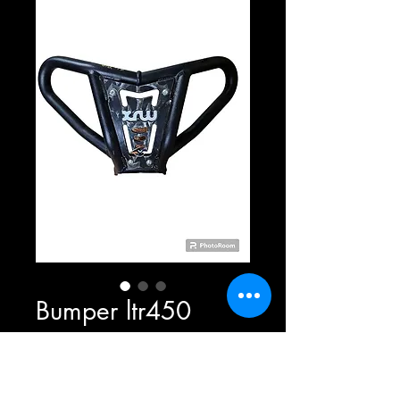
Bumper ltr450
Prix
189,99 $
Rupture de stock