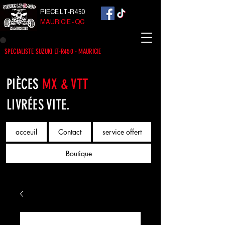
PIECE LT-R450
MAURICIE - QC
SPECIALISTE SUZUKI LT-R450 - MAURICIE
PIÈCES
MX & VTT
LIVRÉES VITE.
acceuil
Contact
service offert
Boutique