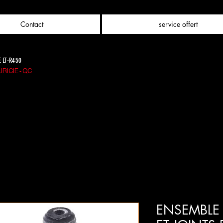
Contact
service offert
E LT-R450
RICIE - QC
ENSEMBLE