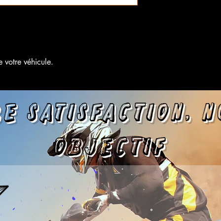
e votre véhicule.
e satisfa
ction, 
objectif