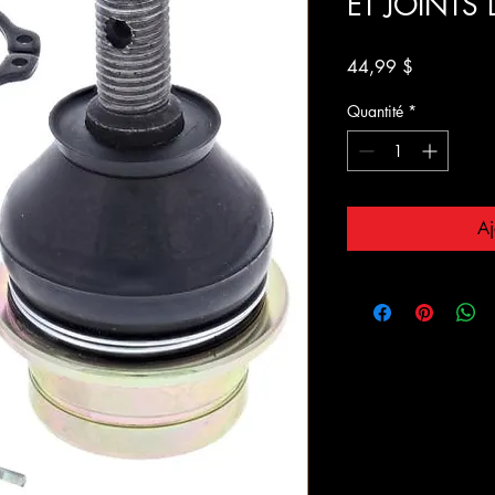
ET JOINTS
Prix
44,99 $
Quantité
*
Aj