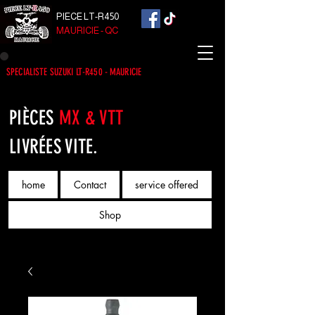
PIECE LT-R450
MAURICIE - QC
SPECIALISTE SUZUKI LT-R450 - MAURICIE
PIÈCES
MX & VTT
LIVRÉES VITE.
home
Contact
service offered
Shop