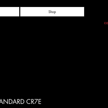
Shop
co
TANDARD CR7E