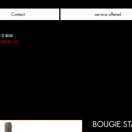
Contact
service offered
E LT-R450
RICIE - QC
BOUGIE S